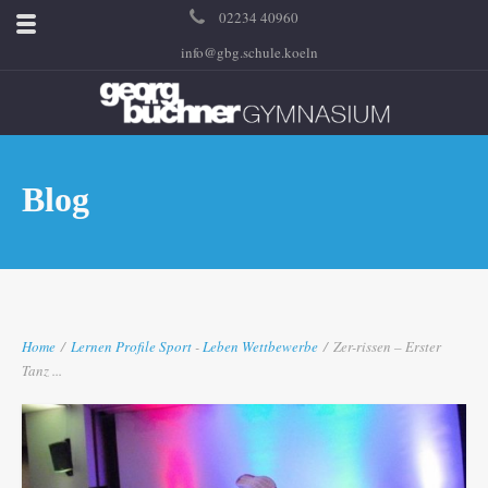
02234 40960
info@gbg.schule.koeln
Blog
Home
/
Lernen
Profile
Sport
-
Leben
Wettbewerbe
/
Zer-rissen – Erster
Tanz ...