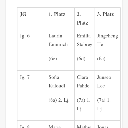
JG
1. Platz
2.
3. Platz
Platz
Jg. 6
Laurin
Emilia
Jingcheng
Emmrich
Stabrey
He
(6c)
(6d)
(6c)
Jg. 7
Sofia
Clara
Junseo
Kaloudi
Pahde
Lee
(8a) 2. Lj.
(7a) 1.
(7a) 1.
Lj.
Lj.
Jg. 8
Marie
Mathis
Jonas