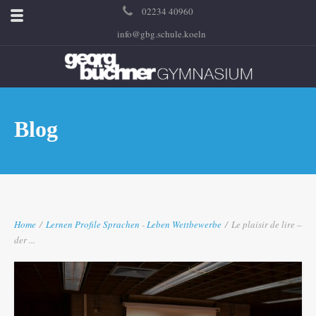
02234 40960
info@gbg.schule.koeln
Blog
Home
/
Lernen
Profile
Sprachen
-
Leben
Wettbewerbe
/
Le plaisir de lire –
der ...