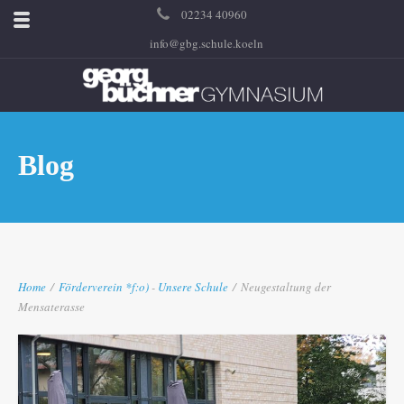
02234 40960
info@gbg.schule.koeln
Blog
Home
/
Förderverein
*f:o)
-
Unsere Schule
/
Neugestaltung der
Mensaterasse