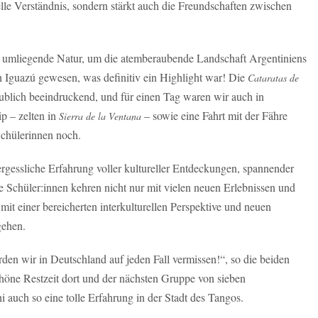
relle Verständnis, sondern stärkt auch die Freundschaften zwischen
e umliegende Natur, um die atemberaubende Landschaft Argentiniens
 Iguazú gewesen, was definitiv ein Highlight war! Die
Cataratas de
aublich beeindruckend, und für einen Tag waren wir auch in
ip – zelten in
– sowie eine Fahrt mit der Fähre
Sierra de la Ventana
Schülerinnen noch.
rgessliche Erfahrung voller kultureller Entdeckungen, spannender
 Schüler:innen kehren nicht nur mit vielen neuen Erlebnissen und
t einer bereicherten interkulturellen Perspektive und neuen
gehen.
en wir in Deutschland auf jeden Fall vermissen!“, so die beiden
höne Restzeit dort und der nächsten Gruppe von sieben
 auch so eine tolle Erfahrung in der Stadt des Tangos.