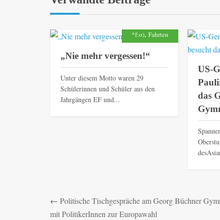
,
*f:o)
Fahrten
„Nie mehr vergessen!“
US-G
Unter diesem Motto waren 29
Pauli
Schülerinnen und Schüler aus den
das 
Jahrgängen EF und...
Gymn
Spannen
Oberstu
desAsia
←
Politische Tischgespräche am Georg Büchner Gym
mit PolitikerInnen zur Europawahl