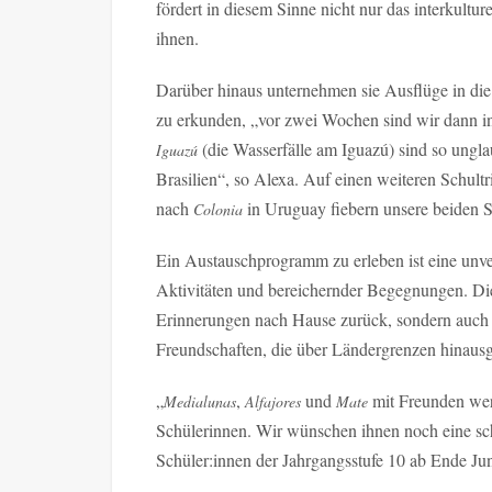
fördert in diesem Sinne nicht nur das interkultu
ihnen.
Darüber hinaus unternehmen sie Ausflüge in di
zu erkunden, „vor zwei Wochen sind wir dann in
(die Wasserfälle am Iguazú) sind so ungl
Iguazú
Brasilien“, so Alexa. Auf einen weiteren Schultr
nach
in Uruguay fiebern unsere beiden 
Colonia
Ein Austauschprogramm zu erleben ist eine unve
Aktivitäten und bereichernder Begegnungen. Die
Erinnerungen nach Hause zurück, sondern auch mi
Freundschaften, die über Ländergrenzen hinaus
„
,
und
mit Freunden werd
Medialunas
Alfajores
Mate
Schülerinnen. Wir wünschen ihnen noch eine sc
Schüler:innen der Jahrgangsstufe 10 ab Ende Juni