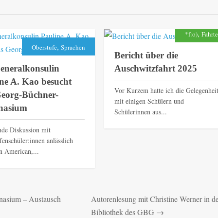
,
*f:o)
Fahrt
,
Oberstufe
Sprachen
Bericht über die
eneralkonsulin
Auschwitzfahrt 2025
ne A. Kao besucht
Vor Kurzem hatte ich die Gelegenheit
Georg-Büchner-
mit einigen Schülern und
asium
Schülerinnen aus...
de Diskussion mit
fenschüler:innen anlässlich
n American,...
nasium – Austausch
Autorenlesung mit Christine Werner in d
Bibliothek des GBG
→