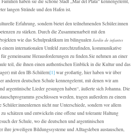
Familien haben sie die schöne Stadt „Mar del Plata“ kennengelernt,
ter langen Strände und den Hafen ist.
ulturelle Erfahrung, sondern bietet den teilnehmenden Schüler.innen
mpetenzen zu stärken. Durch die Zusammenarbeit mit den
Projekten wie das Schulpraktikum im bilingualen
Jardín de infantes
in einem internationalen Umfeld zurechtzufinden, kommunikative
 für gemeinsame Herausforderungen zu finden.Sie nehmen an einer
le teil, die ihnen einen authentischen Einblick in die Kultur und das
lager) mit den IB-Schülern
[1]
war großartig, hier haben wir über
ner anderen deutschen Schule kennengelernt, mit denen wir am
d argentinische Lieder gesungen haben“, äußerte sich Johanna. Die
stauschprogramms geschlossen werden, tragen außerdem zu einem
ie Schüler:innenlernen nicht nur Unterschiede, sondern vor allem
zu schätzen und entwickeln eine offene und tolerante Haltung
such der Schule, wo die deutschen und argentinischen
er ihre jeweiligen Bildungssysteme und Alltagsleben austauschen,