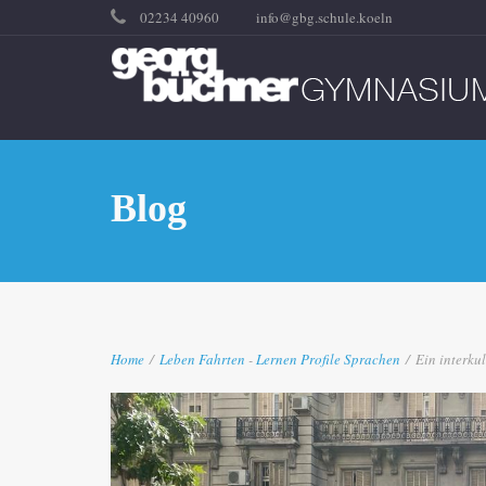
02234 40960
info@gbg.schule.koeln
Blog
Home
/
Leben
Fahrten
-
Lernen
Profile
Sprachen
/
Ein interkul