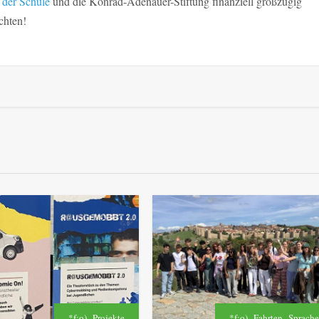
 der Schule
und die Konrad-Adenauer-Stiftung finanziell großzügig
chten!
,
,
,
*f:o)
Projekte
*f:o)
Fahrten
Sprach