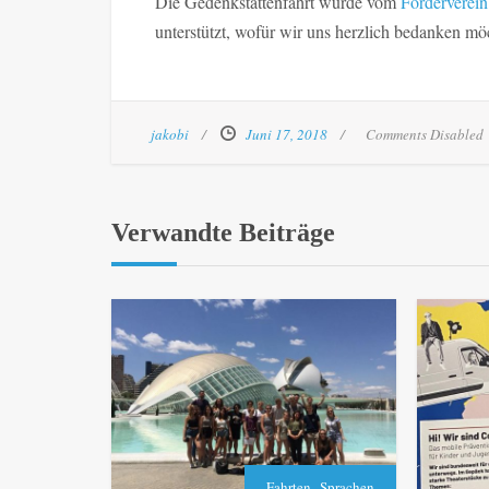
Die Gedenkstättenfahrt wurde vom
Förderverein
unterstützt, wofür wir uns herzlich bedanken mö
jakobi
Juni 17, 2018
Comments Disabled
Verwandte Beiträge
,
Fahrten
Sprachen