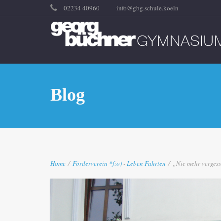
02234 40960
info@gbg.schule.koeln
Blog
Home
/
Förderverein
*f:o)
-
Leben
Fahrten
/
„Nie mehr vergesse