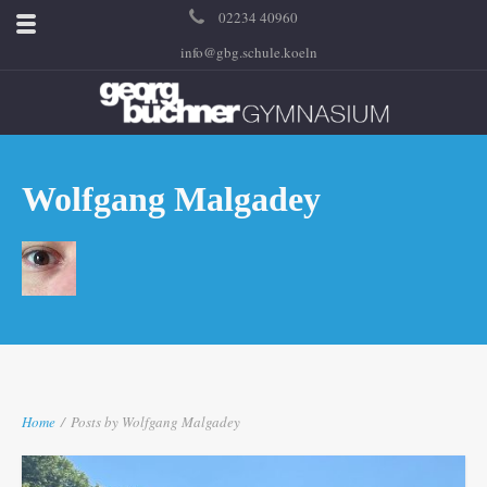
02234 40960
info@gbg.schule.koeln
Wolfgang Malgadey
Home
/
Posts by Wolfgang Malgadey