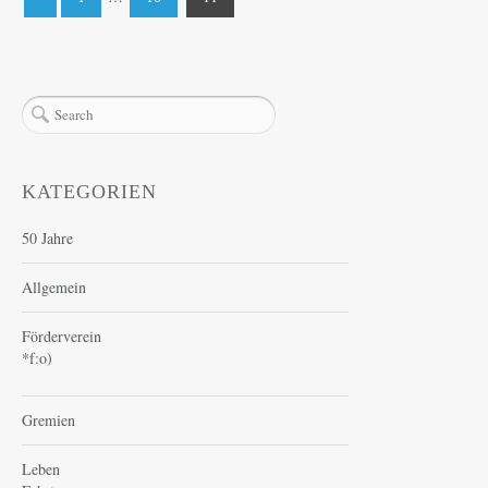
Seitennummerierung
der
Beiträge
KATEGORIEN
50 Jahre
Allgemein
Förderverein
*f:o)
Gremien
Leben