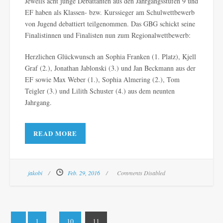
Jeweils acht junge Debattanten aus den Jahrgangsstufen 9 und
EF haben als Klassen- bzw. Kurssieger am Schulwettbewerb
von Jugend debattiert teilgenommen. Das GBG schickt seine
Finalistinnen und Finalisten nun zum Regionalwettbewerb:
Herzlichen Glückwunsch an Sophia Franken (1. Platz), Kjell
Graf (2.), Jonathan Jablonski (3.) und Jan Beckmann aus der
EF sowie Max Weber (1.), Sophia Almering (2.), Tom
Teigler (3.) und Lilith Schuster (4.) aus dem neunten
Jahrgang.
READ MORE
jakobi
Feb. 29, 2016
Comments Disabled
1
…
10
11