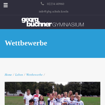
02234 40960
info@gbg.schule.koeln
Wettbewerbe
Home
/
Leben
/
Wettbewerbe
/