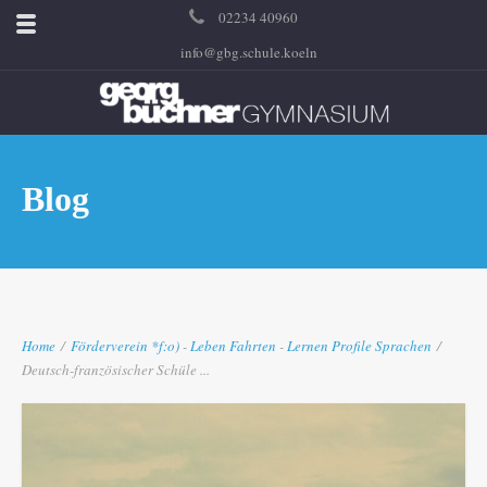
02234 40960
info@gbg.schule.koeln
Blog
Home
/
Förderverein
*f:o)
-
Leben
Fahrten
-
Lernen
Profile
Sprachen
/
Deutsch-französischer Schüle ...