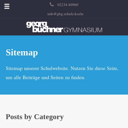
02234 40960
info@gbg.schule.koeln
Sitemap
Sitemap unserer Schulwebsite. Nutzen Sie diese Seite,
um alle Beiträge und Seiten zu finden.
Posts by Category